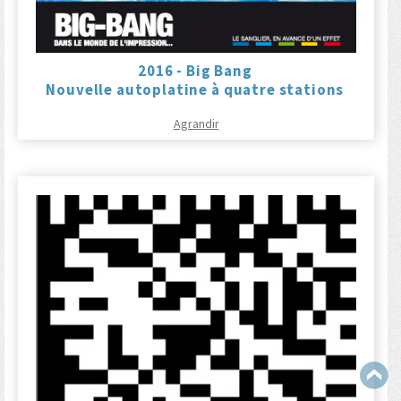
2016 - Big Bang
Nouvelle autoplatine à quatre stations
Agrandir