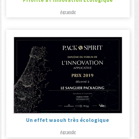
Agrandir
Un effet waouh très écologique
Agrandir